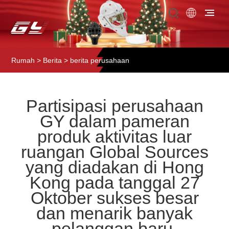
Rumah
>
Berita
>
berita perusahaan
Partisipasi perusahaan
GY dalam pameran
produk aktivitas luar
ruangan Global Sources
yang diadakan di Hong
Kong pada tanggal 27
Oktober sukses besar
dan menarik banyak
pelanggan baru.