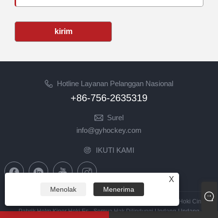
kirim
Hotline Layanan Pelanggan Nasional
+86-756-2635319
Surel
info@gyhockey.com
IKUTI KAMI
X
Menolak
Menerima
Hak Cipta © 2023 Zhuhai GY Hockey Co., Ltd. - Kandang Visor Hoki Cina,
Pabrik Helm Kiper Hoki Es - Semua Hak Dilindungi Undang-Undang