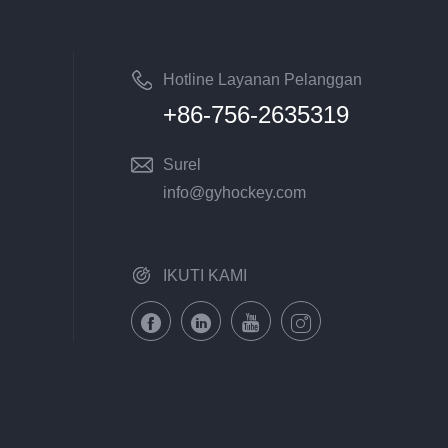
peralatan canggih. Bergabunglah
dengan daftar pelanggan kami
yang puas dan mari membangun
Hotline Layanan Pelanggan
kemitraan jangka panjang
Nasional
+86-756-2635319
bersama.
Surel
info@gyhockey.com
IKUTI KAMI