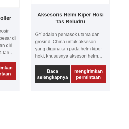
Aksesoris Helm Kiper Hoki
oller
Tas Beludru
osir
GY adalah pemasok utama dan
besar di
grosir di China untuk aksesori
n diri
yang digunakan pada helm kiper
4 tahun.
hoki, khususnya aksesori helm
l
kiper hoki tas beludru. Dengan
litas
imkan
pengalaman lebih dari 14 tahun,
Baca
mengirimkan
ntaan
maju,
selengkapnya
permintaan
kami ahli dalam menyediakan
baik
aksesoris terbaik dan berkualitas
 telah
tinggi dengan harga tak
 sangat
tertandingi. Aksesori helm kiper
angun
hoki tas beludru kami telah
 dengan
mendapatkan pengakuan dunia
atas kualitasnya yang luar biasa,
teknologi produksi mutakhir, dan