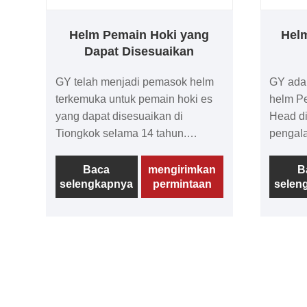
pencari tujuan.
Helm Pemain Hoki yang
Hel
Dapat Disesuaikan
GY telah menjadi pemasok helm
GY ada
terkemuka untuk pemain hoki es
helm P
yang dapat disesuaikan di
Head di
Tiongkok selama 14 tahun.
pengala
Perusahaan berkomitmen untuk
bidang 
memberikan produk berkualitas
diri da
Baca
mengirimkan
B
selengkapnya
permintaan
selen
tinggi sambil menawarkan harga
berkual
yang menarik. Helm Pemain Hoki
kami te
yang Dapat Disesuaikan dari GY
kompetit
terkenal dengan kualitasnya yang
kualita
tinggi dan dibuat menggunakan
pelangg
teknologi canggih dan bahan yang
Dirangk
dipilih dengan cermat untuk
domesti
memastikan keamanan dan
kami sa