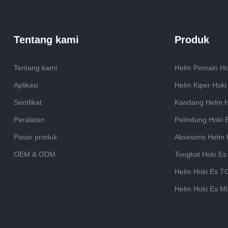
kinerja. Perusahaan ini telah
bermitr
mendapatkan pengakuan di pasar
mencap
lokal dan internasional atas
Tentang kami
Produk
keunggulan dan kepuasan
pelanggannya. GY berharap dapat
Tentang kami
Helm Pemain Ho
membangun kemitraan jangka
Aplikasi
Helm Kiper Hoki
panjang dengan bisnis dan
individu yang menghargai
Sertifikat
Kandang Helm H
perlindungan goaltender yang
Peralatan
Pelindung Hoki 
dapat diandalkan.
Pasar produk
Aksesoris Helm 
OEM & ODM
Tongkat Hoki Es
Helm Hoki Es T
Helm Hoki Es Mi