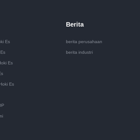
a dengan Anda untuk
ai keuntungan bersama.
Berita
ki Es
berita perusahaan
 Es
berita industri
oki Es
Es
Hoki Es
OP
ni