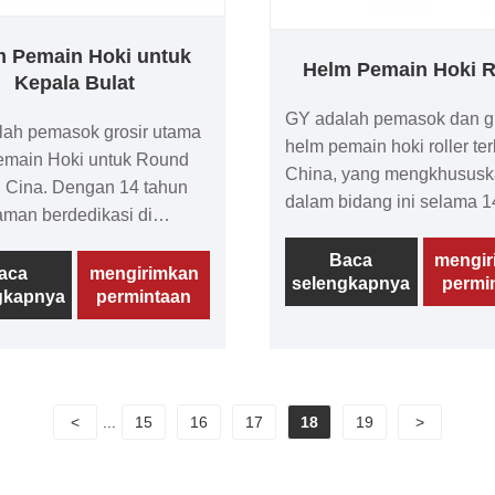
m Pemain Hoki untuk
Helm Pemain Hoki R
Kepala Bulat
GY adalah pemasok dan gr
lah pemasok grosir utama
helm pemain hoki roller ter
emain Hoki untuk Round
China, yang mengkhususka
 Cina. Dengan 14 tahun
dalam bidang ini selama 1
man berdedikasi di
Helm hoki es kami terkena
ini, kami mengkhususkan
dengan harga menarik, kua
Baca
mengir
lam menyediakan helm
aca
mengirimkan
selengkapnya
permi
tinggi, teknologi produksi 
gkapnya
permintaan
itas tinggi. Helm hoki es
dan peralatan. Pelanggan 
rkenal dengan harga yang
lokal maupun internasional
if, teknologi mutakhir,
memuji produk kami. Kami
s luar biasa, dan layanan
bersemangat untuk memb
an yang luar biasa.
kemitraan jangka panjang
<
...
15
16
17
18
19
>
ul oleh pelanggan baik
Anda di masa depan.
k maupun internasional,
ngat menantikan untuk