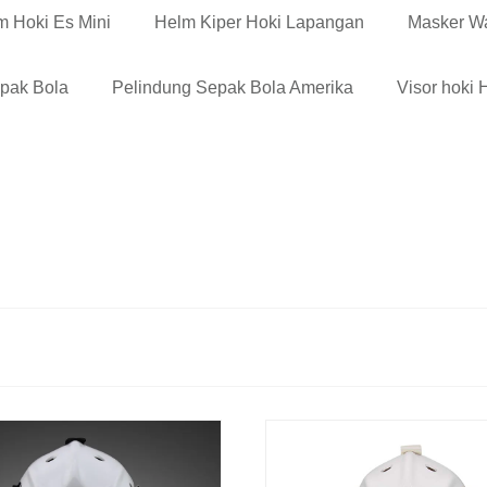
m Hoki Es Mini
Helm Kiper Hoki Lapangan
Masker W
epak Bola
Pelindung Sepak Bola Amerika
Visor hoki